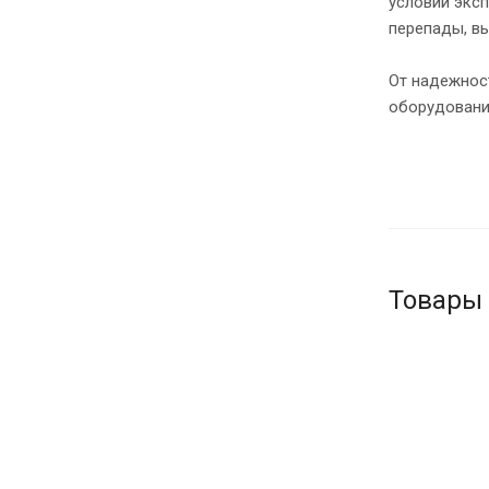
условий экс
перепады, в
От надежност
оборудовани
Товары