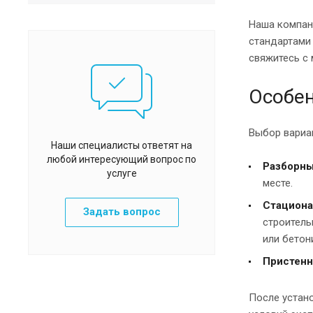
Наша компани
стандартами 
свяжитесь с
Особен
Выбор вариан
Наши специалисты ответят на
любой интересующий вопрос по
Разборн
услуге
месте.
Стацион
Задать вопрос
строитель
или бетон
Пристен
После устано