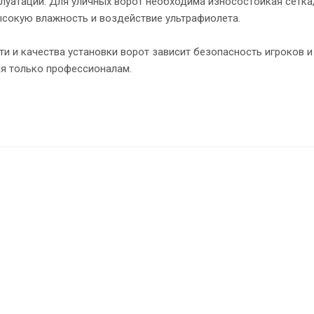
плуатации. Для уличных ворот необходима износостойкая сетк
ысокую влажность и воздействие ультрафиолета.
и и качества установки ворот зависит безопасность игроков и
я только профессионалам.