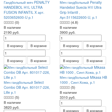
Гандбольный мяч PENALTY
Мяч гандбольный Penalty
HANDEBOL H1L ULTRA
Handebol Suecia H1l Ultra
FUSION INFANTIL X арт.
Grip Infantil ,
5203652600-U р.1
Арт.5115622600-U, р.1
(0)
(4.8)
В наличии
В наличии
2190
руб.
3900
руб.
В корзину
В корзине
В корзину
В корзине
В корзину
В корзине
В корзину
В корзине
Мяч гандбольный Mikasa HB
Мяч гандбольный Select
1000 , Синт.Кожа, р.1
Combo DB Арт. 801017-226,
(5)
Lille р.1
В наличии
(5)
3310
руб.
В наличии
3820
руб.
В корзину
В корзине