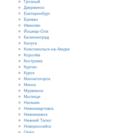
Грозный
Дзержинск
Екатеринбург
Ереван
Иваново
Йошкар-Ола
Калининград
Калуга
Комсомольск-на-Амуре
Королёв
Кострома
Курган
Курск
Магнитогорск
Минск
Мурманск
Мытищи
Нальчик
Нижневартовск
Нижнекамск
Нижний Тагил
Новороссийск
Орёл