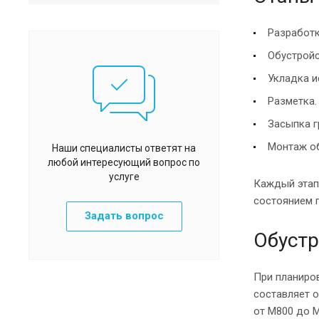
Разработк
Обустройс
Укладка и
Разметка.
Засыпка г
Монтаж о
Наши специалисты ответят на
любой интересующий вопрос по
услуге
Каждый этап 
состоянием 
Задать вопрос
Обустр
При планиров
составляет о
от М800 до 