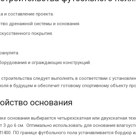
а и составление проекта.
тво дренажной системы и основания.
скусственного покрытия.
ранулята.
борудования и ограждающих конструкций.
строительства следует выполнять в соответствии с установле
поля в будущем и обеспечит готовому спортивному объекту пр
ойство основания
ке основания выбирается четырехскатная или двухскатная тех
т 3 до 6 см. Оптимально использовать для основания влагоус
М1400. ПО границе футбольного пола устанавливается бордюр и