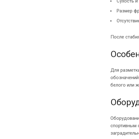
Сухость и
Размер фр
Отсутстви
После стаби
Особен
Для разметки
обозначений
белого или ж
Обору
Оборудовани
спортивным 
заградитель