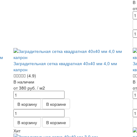
В
о
Заградительная сетка квадратная 40х40 мм 4,0 мм
З
капрон
к
(4.9)
В наличии
В
от 380
руб.
/ м2
о
В корзину
В корзине
В корзину
В корзине
Хит