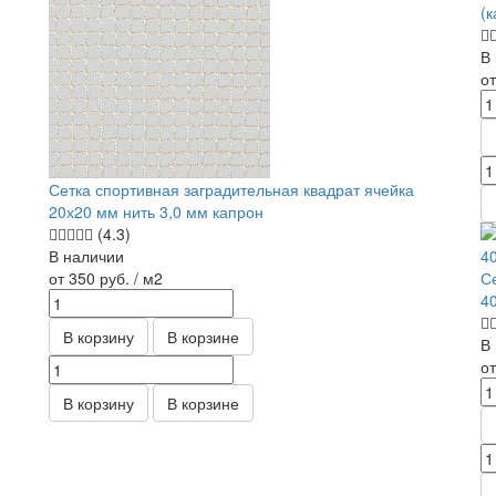
(к
В
о
Сетка спортивная заградительная квадрат ячейка
20х20 мм нить 3,0 мм капрон
(4.3)
В наличии
от 350
руб.
/ м2
С
4
В корзину
В корзине
В
о
В корзину
В корзине