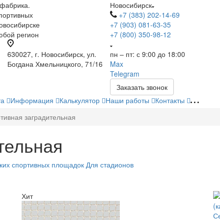
 фабрика.
Новосибирск
портивных
+7 (383) 202-14-69
Новосибирске
+7 (903) 081-63-35
любой регион
+7 (800) 350-98-12
630027, г. Новосибирск, ул.
пн – пт: с 9:00 до 18:00
Богдана Хмельницкого, 71/16
Max
Telegram
Заказать звонок
та
Информация
Калькулятор
Наши работы
Контакты
ртивная заградительная
тельная
ских спортивных площадок
Для стадионов
Хит
С