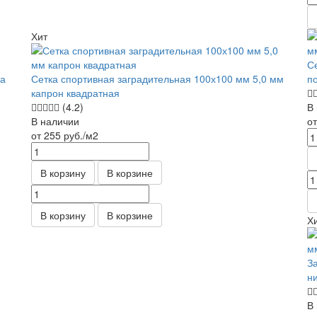
Хит
С
ка
Сетка спортивная заградительная 100х100 мм 5,0 мм
п
капрон квадратная
(4.2)
В
В наличии
о
от 255
руб.
/м2
В корзину
В корзине
В корзину
В корзине
Х
З
н
В