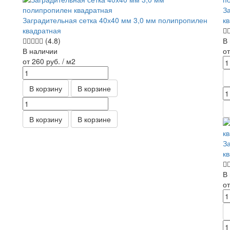
З
Заградительная сетка 40х40 мм 3,0 мм полипропилен
к
квадратная
(4.8)
В
В наличии
о
от 260
руб.
/ м2
В корзину
В корзине
В корзину
В корзине
З
к
В
о