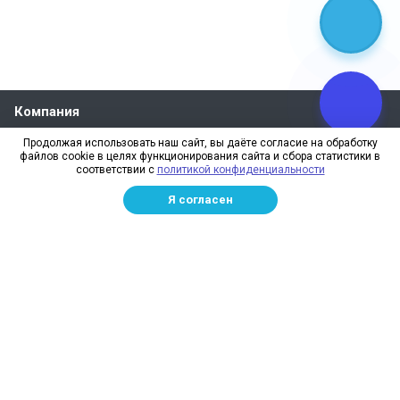
Компания
О компании
Продолжая использовать наш сайт, вы даёте согласие на обработку
файлов cookie в целях функционирования сайта и сбора статистики в
Реквизиты
соответствии с
политикой конфиденциальности
Лицензии
Я согласен
Отзывы
Бренды
Наше производство
Информация для дилеров
Сотрудники
Изготовление и монтаж
Доставка и оплата