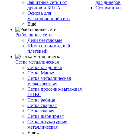
Защитные сетки от
для дилеров
дронов и БПЛА
Сотрудники
Основа для
маскировочной сети
Ещё
Рыболовные сети
Дели безузловые
Шнур полиамидный
плетеный
Сетка металлическая
Сетка кладочная
Сетка Манье
Сетка металлическая
мелкоячеистая
Сетка просечно-вытяжная
ЦПВС
Сетка рабица
Сетка сварная
Сетка тканая
Сетка шарнирная
Сетка штукатурная
металлическая
Ещё