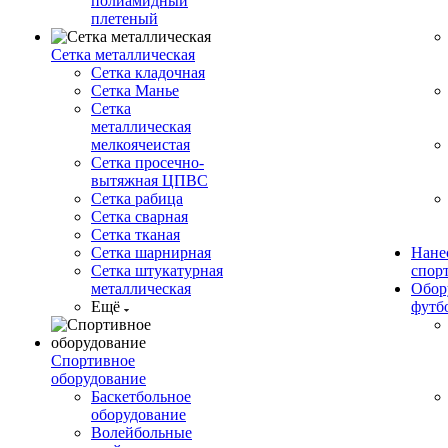
полиамидный
плетеный
Сетка металлическая
Сетка кладочная
Сетка Манье
Сетка
металлическая
мелкоячеистая
Сетка просечно-
вытяжная ЦПВС
Сетка рабица
Сетка сварная
Сетка тканая
Сетка шарнирная
Нане
Сетка штукатурная
спор
металлическая
Обор
Ещё
футб
Спортивное
оборудование
Баскетбольное
оборудование
Волейбольные