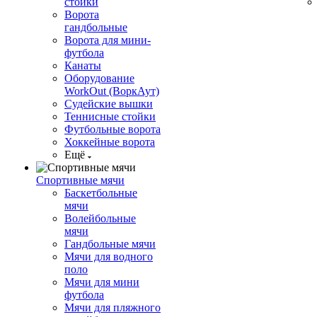
стойки
Ворота
гандбольные
Ворота для мини-
футбола
Канаты
Оборудование
WorkOut (ВоркАут)
Судейские вышки
Теннисные стойки
Футбольные ворота
Хоккейные ворота
Ещё
Спортивные мячи
Баскетбольные
мячи
Волейбольные
мячи
Гандбольные мячи
Мячи для водного
поло
Мячи для мини
футбола
Мячи для пляжного