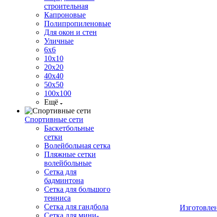
строительная
Капроновые
Полипропиленовые
Для окон и стен
Уличные
6х6
10х10
20х20
40х40
50х50
100х100
Ещё
Спортивные сети
Баскетбольные
сетки
Волейбольная сетка
Пляжные сетки
волейбольные
Сетка для
бадминтона
Сетка для большого
тенниса
Сетка для гандбола
Изготовле
Сетка для мини-