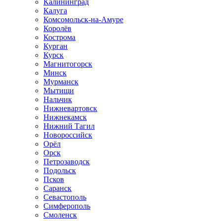
Калининград
Калуга
Комсомольск-на-Амуре
Королёв
Кострома
Курган
Курск
Магнитогорск
Минск
Мурманск
Мытищи
Нальчик
Нижневартовск
Нижнекамск
Нижний Тагил
Новороссийск
Орёл
Орск
Петрозаводск
Подольск
Псков
Саранск
Севастополь
Симферополь
Смоленск