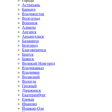
Города
Астрахань
Барнаул
Владивосток
Волгоград
Воронеж
Алматы
Ангарск
Архангельск
Балашиха
Белгород
Благовещенск
Братск
Брянск
Великий Новгород
Владикавказ
Владимир
Волжский
Вологда
Грозный
Дзержинск
Екатеринбург
Ереван
Иваново
Йошкар-Ола