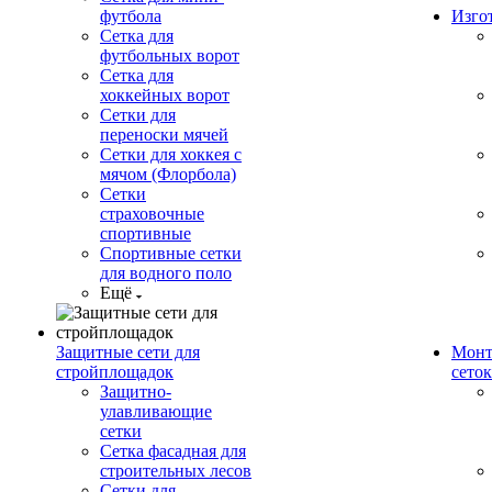
футбола
Изго
Сетка для
футбольных ворот
Сетка для
хоккейных ворот
Сетки для
переноски мячей
Сетки для хоккея с
мячом (Флорбола)
Сетки
страховочные
спортивные
Спортивные сетки
для водного поло
Ещё
Защитные сети для
Монт
стройплощадок
сеток
Защитно-
улавливающие
сетки
Сетка фасадная для
строительных лесов
Сетки для