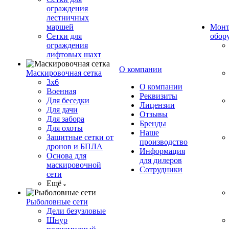
ограждения
лестничных
маршей
Монт
Сетки для
обор
ограждения
лифтовых шахт
О компании
Маскировочная сетка
3х6
О компании
Военная
Реквизиты
Для беседки
Лицензии
Для дачи
Отзывы
Для забора
Бренды
Для охоты
Наше
Защитные сетки от
производство
дронов и БПЛА
Информация
Основа для
для дилеров
маскировочной
Сотрудники
сети
Ещё
Рыболовные сети
Дели безузловые
Шнур