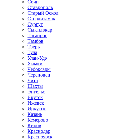
Сочи
Ставрополь
Старый Оскол
Стерлитамак
Сургут
Сыктывкар
Таганрог
Тамбов
Тверь
Тула
Улан-Удэ
Химки
Чебоксары
Череповец
Чита
Шахты
Энгельс
Якутск
Ижевск
Иркутск
Казань
Кемерово
Киров
Краснодар
Красноярск