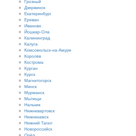
Грозный
Дзержинск
Екатеринбург
Ереван
Иваново
Йошкар-Ола
Калининград
Калуга
Комсомольск-на-Амуре
Королёв
Кострома
Курган
Курск
Магнитогорск
Минск
Мурманск
Мытищи
Нальчик
Нижневартовск
Нижнекамск
Нижний Тагил
Новороссийск
Орёл