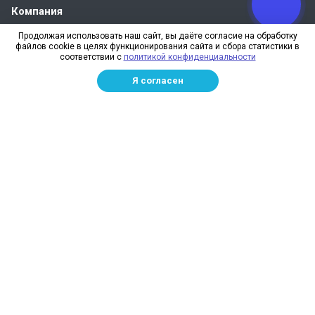
Компания
Продолжая использовать наш сайт, вы даёте согласие на обработку
Каталог
файлов cookie в целях функционирования сайта и сбора статистики в
соответствии с
политикой конфиденциальности
Полезная информация
Я согласен
Наши контакты
+7 (383) 202-14-69
пн – пт: с 9:00 до 18:00
630027, г. Новосибирск, ул. Богдана Хмельницкого,
71/16
info@sezus.ru
Сезус © 2010-2026, Сетевязальная фабрика в Новосибирске