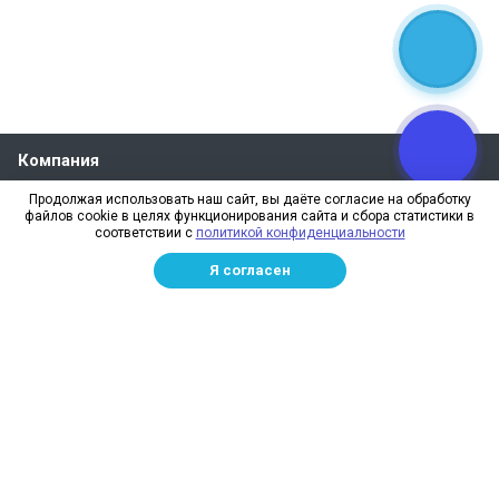
Компания
О компании
Продолжая использовать наш сайт, вы даёте согласие на обработку
файлов cookie в целях функционирования сайта и сбора статистики в
Реквизиты
соответствии с
политикой конфиденциальности
Лицензии
Я согласен
Отзывы
Бренды
Наше производство
Информация для дилеров
Сотрудники
Изготовление и монтаж
Доставка и оплата